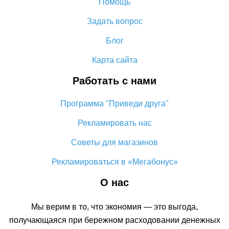
Помощь
Алиэкспресс
Задать вопрос
Как сделать кэшбэк на Алиэкспресс: простые способы
возврата денег
Блог
Кэшбэк aliexpress 10% – и невозможное возможно
Карта сайта
Работать с нами
Программа "Приведи друга"
Рекламировать нас
Советы для магазинов
Рекламироваться в «Мегабонус»
О нас
Мы верим в то, что экономия — это выгода,
получающаяся при бережном расходовании денежных