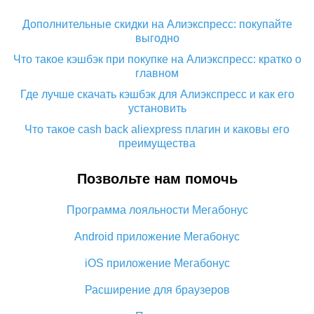
Дополнительные скидки на Алиэкспресс: покупайте
выгодно
Что такое кэшбэк при покупке на Алиэкспресс: кратко о
главном
Где лучше скачать кэшбэк для Алиэкспресс и как его
установить
Что такое cash back aliexpress плагин и каковы его
преимущества
Кэшбэк с мобильного приложения Алиэкспресс:
Позвольте нам помочь
преимущества плагина
Как использовать кэшбэк на Алиэкспресс: краткий
Программа лояльности Мегабонус
мануал
Все о том, как работает кэшбэк на Алиэкспресс
Android приложение Мегабонус
Промокод кэшбэк с Алиэкспресс: как работает и что
iOS приложение Мегабонус
дает
Расширение для браузеров
Кэшбэк с Алиэкспресс: отзывы покупателей
5 способов получить самый большой кэшбэк на