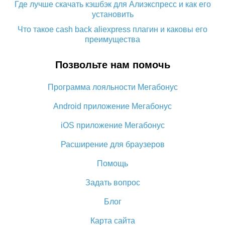
Где лучше скачать кэшбэк для Алиэкспресс и как его
установить
Что такое cash back aliexpress плагин и каковы его
преимущества
Кэшбэк с мобильного приложения Алиэкспресс:
Позвольте нам помочь
преимущества плагина
Как использовать кэшбэк на Алиэкспресс: краткий
Программа лояльности Мегабонус
мануал
Все о том, как работает кэшбэк на Алиэкспресс
Android приложение Мегабонус
Промокод кэшбэк с Алиэкспресс: как работает и что
iOS приложение Мегабонус
дает
Расширение для браузеров
Кэшбэк с Алиэкспресс: отзывы покупателей
5 способов получить самый большой кэшбэк на
Помощь
Алиэкспресс
Задать вопрос
Как сделать кэшбэк на Алиэкспресс: простые способы
возврата денег
Блог
Кэшбэк aliexpress 10% – и невозможное возможно
Карта сайта