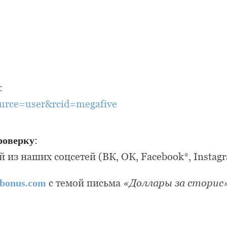
:
urce=user&rcid=megafive
роверку
:
из наших соцсетей (ВК, ОК, Facebook*, Instagr
bonus.com
с темой письма
«Доллары за сторис