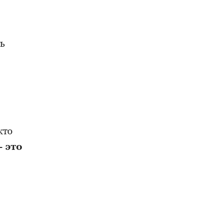
ть
кто
— это