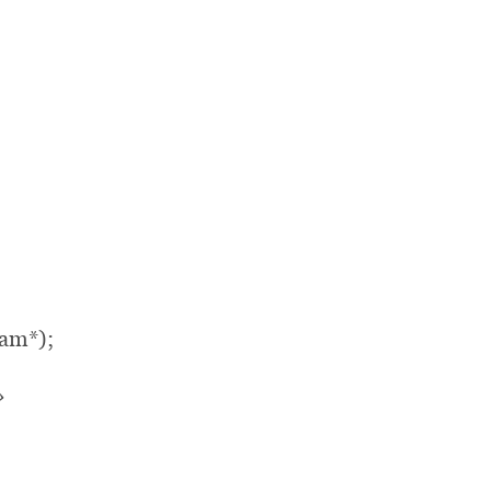
am*);
»