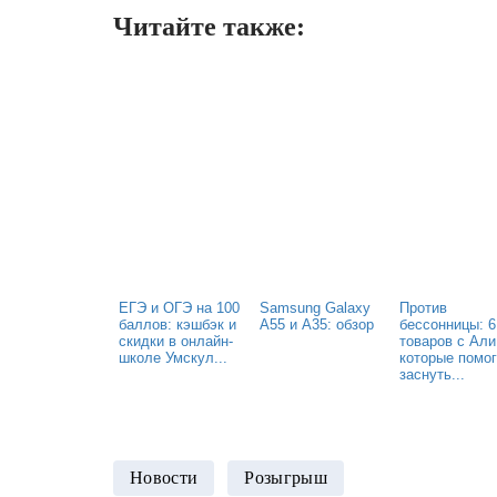
Читайте также:
ЕГЭ и ОГЭ на 100
Samsung Galaxy
Против
баллов: кэшбэк и
A55 и A35: обзор
бессонницы: 6
скидки в онлайн-
товаров с Али
школе Умскул...
которые помо
заснуть...
Новости
Розыгрыш