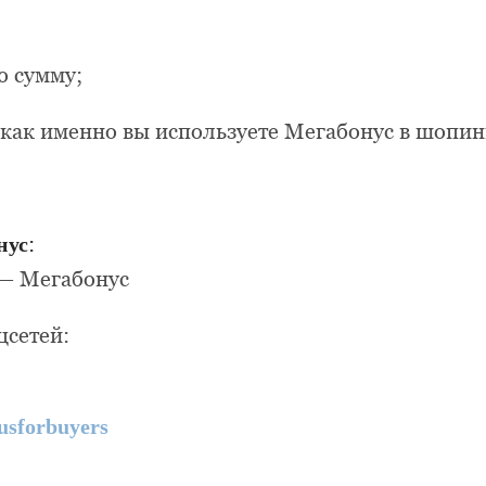
ю сумму;
 как именно вы используете Мегабонус в шопин
нус
:
 — Мегабонус
цсетей:
sforbuyers