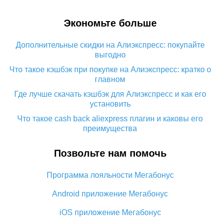
Экономьте больше
Дополнительные скидки на Алиэкспресс: покупайте
выгодно
Что такое кэшбэк при покупке на Алиэкспресс: кратко о
главном
Где лучше скачать кэшбэк для Алиэкспресс и как его
установить
Что такое cash back aliexpress плагин и каковы его
преимущества
Кэшбэк с мобильного приложения Алиэкспресс:
Позвольте нам помочь
преимущества плагина
Как использовать кэшбэк на Алиэкспресс: краткий
Программа лояльности Мегабонус
мануал
Все о том, как работает кэшбэк на Алиэкспресс
Android приложение Мегабонус
Промокод кэшбэк с Алиэкспресс: как работает и что
iOS приложение Мегабонус
дает