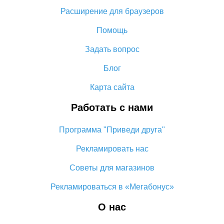
Расширение для браузеров
Кэшбэк с Алиэкспресс: отзывы покупателей
5 способов получить самый большой кэшбэк на
Помощь
Алиэкспресс
Задать вопрос
Как сделать кэшбэк на Алиэкспресс: простые способы
возврата денег
Блог
Кэшбэк aliexpress 10% – и невозможное возможно
Карта сайта
Работать с нами
Программа "Приведи друга"
Рекламировать нас
Советы для магазинов
Рекламироваться в «Мегабонус»
О нас