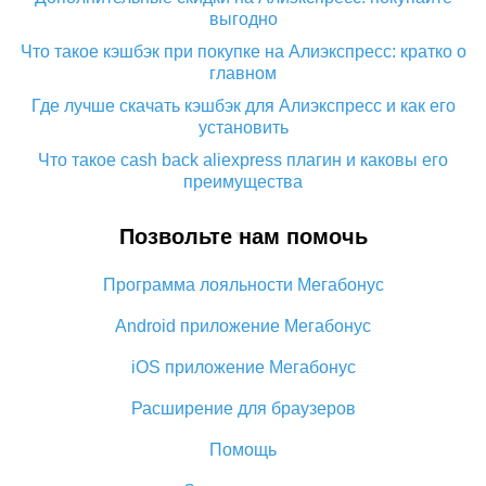
выгодно
Что такое кэшбэк при покупке на Алиэкспресс: кратко о
главном
Где лучше скачать кэшбэк для Алиэкспресс и как его
установить
Что такое cash back aliexpress плагин и каковы его
преимущества
Кэшбэк с мобильного приложения Алиэкспресс:
Позвольте нам помочь
преимущества плагина
Как использовать кэшбэк на Алиэкспресс: краткий
Программа лояльности Мегабонус
мануал
Все о том, как работает кэшбэк на Алиэкспресс
Android приложение Мегабонус
Промокод кэшбэк с Алиэкспресс: как работает и что
iOS приложение Мегабонус
дает
Расширение для браузеров
Кэшбэк с Алиэкспресс: отзывы покупателей
5 способов получить самый большой кэшбэк на
Помощь
Алиэкспресс