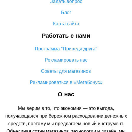
Задать вопрос
Как сделать кэшбэк на Алиэкспресс: простые способы
возврата денег
Блог
Кэшбэк aliexpress 10% – и невозможное возможно
Карта сайта
Работать с нами
Программа "Приведи друга"
Рекламировать нас
Советы для магазинов
Рекламироваться в «Мегабонус»
О нас
Мы верим в то, что экономия — это выгода,
получающаяся при бережном расходовании денежных
средств, поэтому мы предлагаем новый инструмент.
Объединяя сотни магазинов, технологии и дизайн, мы